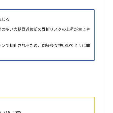
生じる
骨の多い大腿骨近位部の骨折リスクの上昇が生じや
モンで抑止されるため、閉経後女性CKDでとくに問
- 716, 2008