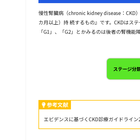
慢性腎臓病（chronic kidney disea
カ月以上）持 続するもの』です。CKDはス
「G1」、「G2」とかみるのは後者の腎機能
ステージ分
参考文献
エビデンスに基づくCKD診療ガイドライン20