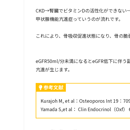
CKD→腎臓でビタミンDの活性化ができない
甲状腺機能亢進症っていうのが流れです。
これにより、骨吸収促進状態になり、骨の脆
eGFR50ml/分未満になるとeGFR低下
亢進が生じます。
参考文献
Kurajoh M, et al：Osteoporos Int 19：709
Yamada S,et al： Clin Endocrinol（Oxf）