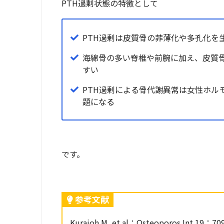
PTH過剰状態の特徴として
PTH過剰は皮質骨の菲薄化や多孔化を
海綿骨の多い脊椎や前腕に加え、皮質
すい
PTH過剰による骨代謝異常は女性ホル
題になる
です。
参考文献
Kurajoh M, et al：Osteoporos Int 19：709