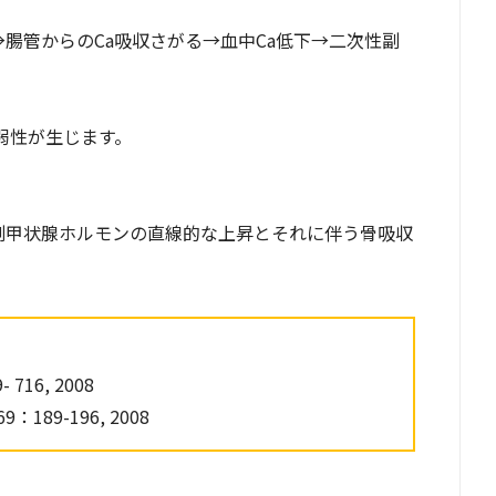
→腸管からのCa吸収さがる→血中Ca低下→二次性副
弱性が生じます。
に伴う副甲状腺ホルモンの直線的な上昇とそれに伴う骨吸収
- 716, 2008
 69：189-196, 2008