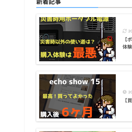
新着記事
2
【ポ
体験
2
【買