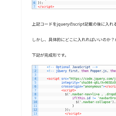
6
}
)
;
7
</script>
上記コードをjqueryのscript記載の後に入
しかし、具体的にどこに入れればいいのか？
下記が完成形です。
1
<
!
--
Optional 
JavaScript
--
>
2
<
!
--
jQuery 
first
,
then
Popper
.
js
,
the
3
4
<script 
src
=
"https://code.jquery.com/j
5
integrity
=
"sha384-q8i/X+965DzO
6
crossorigin
=
"anonymous"
>
</scri
7
<script>
8
$
(
'.navbar-nav>li>a , .dropd
9
if
(
this
.
id
!=
'navbarDro
10
$
(
'.navbar-collapse'
)
.
11
}
12
}
)
;
13
</script>