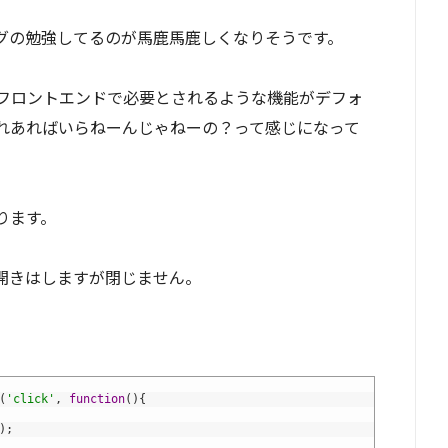
ミングの勉強してるのが馬鹿馬鹿しくなりそうです。
フロントエンドで必要とされるような機能がデフォ
れあればいらねーんじゃねーの？って感じになって
あります。
開きはしますが閉じません。
(
'click'
,
function
(
)
{
)
;