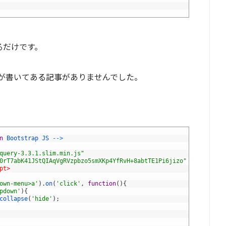
れるだけです。
が書いてある記事がありませんでした。
n
Bootstrap
JS
--
>
query-3.3.1.slim.min.js"
0rT7abK41JStQIAqVgRVzpbzo5smXKp4YfRvH+8abtTE1Pi6jizo"
pt>
own-menu>a'
)
.
on
(
'click'
,
function
(
)
{
pdown'
)
{
collapse
(
'hide'
)
;