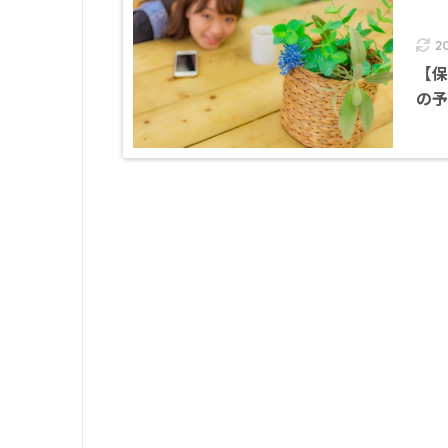
2
【保
の予