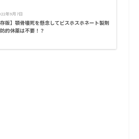
022年9月7日
存版】顎骨壊死を懸念してビスホスホネート製剤
防的休薬は不要！？