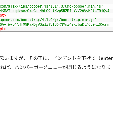
com/ajax/libs/popper.js/1.14.0/umd/popper.min.js"
4KMATLdqdvsezGxaGsi4hLGOzlXwp5UZB1LY//20VyM2taTB4QvJ"
pt>
apcdn.com/bootstrap/4.1.0/js/bootstrap.min.js"
6A+rW+L4AHf99KvxDjWSu1z9VI8SKNVmz4sk7buKt/6v9KI65qnm"
pt>
ると思いますが、その下に、インデントを下げて（enter
すれば、ハンバーガーメニューが閉じるようになりま