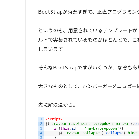
BootStrapが秀逸すぎて、正直プログラ
というのも、用意されているテンプレートが
ルトで実装されているものがほとんどで、こ
しまいます。
そんなBootStrapですがいくつか、なぞも
大きなものとして、ハンバーガーメニュガー
先に解決法から。
1
<script>
2
$
(
'.navbar-nav>li>a , .dropdown-menu>a'
)
.
on
3
if
(
this
.
id
!=
'navbarDropdown'
)
{
4
$
(
'.navbar-collapse'
)
.
collapse
(
'hide'
5
}