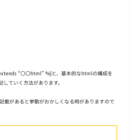
xtends “〇〇html” %}と、基本的なhtmlの構成を
記していく方法があります。
ryの記載があると挙動がおかしくなる時がありますので