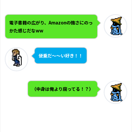
電子書籍の広がり、Amazonの強さにのっ
かた感じだなww
便乗だ〜〜い好き！！
（中身は俺より腐ってる！？）